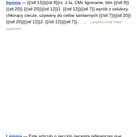
lignina
— {{/stl 13}}{{stl 8}}rz. ż Ia, CMc ligninanie, blm {{/stl 8}}
{{stl 20}} {{/stl 20}}{{stl 12}}1. {{/stl 12}}{{stl 7}} wyrób z celulozy,
chłonący ciecze, używany do celów sanitarnych {{/stl 7}}{{stl 20}}
{{/stl 20}}{{stl 12}}2. {{/stl 12}}{{stl 7}}… …
Langenscheidt Polski
wyjaśnień
Lignina
— Este artículo o sección necesita referencias que