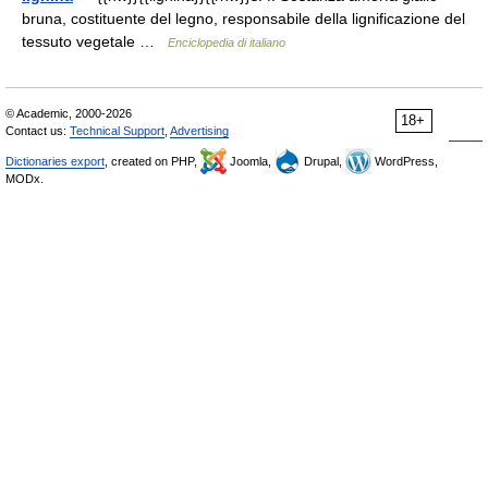
bruna, costituente del legno, responsabile della lignificazione del
tessuto vegetale …
Enciclopedia di italiano
© Academic, 2000-2026
18+
Contact us:
Technical Support
,
Advertising
Dictionaries export
, created on PHP,
Joomla,
Drupal,
WordPress,
MODx.