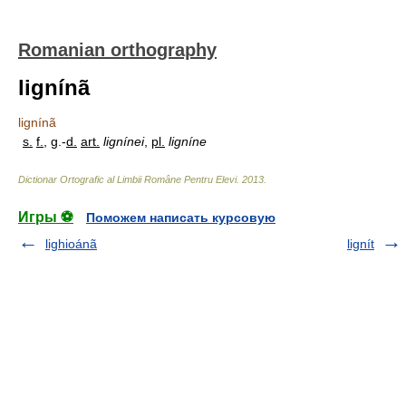
Romanian orthography
lignínã
lignínã
s.
f.
, g.-
d.
art.
lignínei
,
pl.
ligníne
Dictionar Ortografic al Limbii Române Pentru Elevi
.
2013
.
Игры ⚽
Поможем написать курсовую
lighioánã
lignít