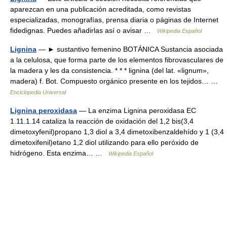
aparezcan en una publicación acreditada, como revistas
especializadas, monografías, prensa diaria o páginas de Internet
fidedignas. Puedes añadirlas así o avisar …
Wikipedia Español
Lignina
— ► sustantivo femenino BOTÁNICA Sustancia asociada
a la celulosa, que forma parte de los elementos fibrovasculares de
la madera y les da consistencia. * * * lignina (del lat. «lignum»,
madera) f. Bot. Compuesto orgánico presente en los tejidos… …
Enciclopedia Universal
Lignina peroxidasa
— La enzima Lignina peroxidasa EC
1.11.1.14 cataliza la reacción de oxidación del 1,2 bis(3,4
dimetoxyfenil)propano 1,3 diol a 3,4 dimetoxibenzaldehído y 1 (3,4
dimetoxifenil)etano 1,2 diol utilizando para ello peróxido de
hidrógeno. Esta enzima… …
Wikipedia Español