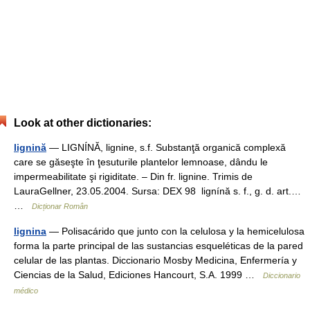
Look at other dictionaries:
lignină
— LIGNÍNĂ, lignine, s.f. Substanţă organică complexă
care se găseşte în ţesuturile plantelor lemnoase, dându le
impermeabilitate şi rigiditate. – Din fr. lignine. Trimis de
LauraGellner, 23.05.2004. Sursa: DEX 98 lignínă s. f., g. d. art.…
…
Dicționar Român
lignina
— Polisacárido que junto con la celulosa y la hemicelulosa
forma la parte principal de las sustancias esqueléticas de la pared
celular de las plantas. Diccionario Mosby Medicina, Enfermería y
Ciencias de la Salud, Ediciones Hancourt, S.A. 1999 …
Diccionario
médico