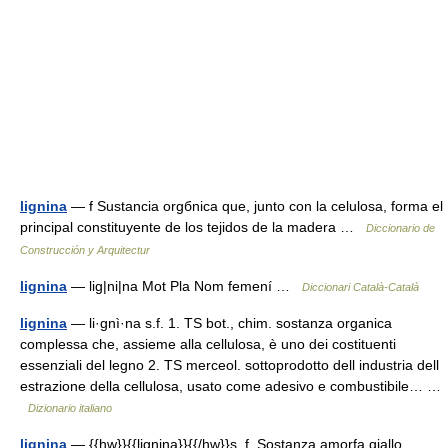
lignina
— f Sustancia orgбnica que, junto con la celulosa, forma el
principal constituyente de los tejidos de la madera …
Diccionario de
Construcción y Arquitectur
lignina
— lig|ni|na Mot Pla Nom femení …
Diccionari Català-Català
lignina
— li·gnì·na s.f. 1. TS bot., chim. sostanza organica
complessa che, assieme alla cellulosa, è uno dei costituenti
essenziali del legno 2. TS merceol. sottoprodotto dell industria dell
estrazione della cellulosa, usato come adesivo e combustibile… …
Dizionario italiano
lignina
— {{hw}}{{lignina}}{{/hw}}s. f. Sostanza amorfa giallo